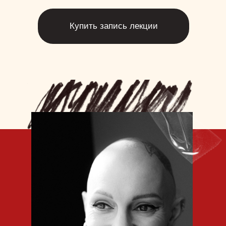
ОГРН 319222500047459 656053, Россия,
Москва, Грузинский пер. 10-54
Купить запись лекции